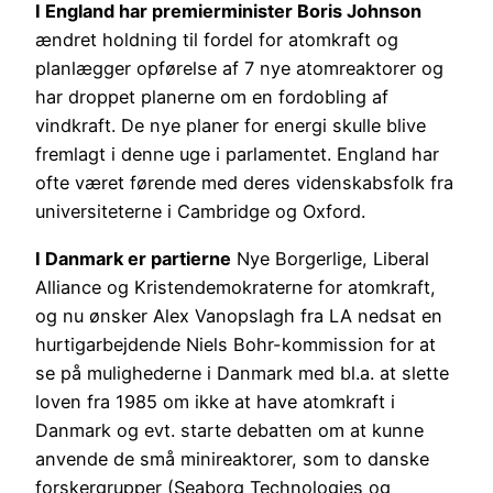
I England har premierminister Boris Johnson
ændret holdning til fordel for atomkraft og
planlægger opførelse af 7 nye atomreaktorer og
har droppet planerne om en fordobling af
vindkraft. De nye planer for energi skulle blive
fremlagt i denne uge i parlamentet. England har
ofte været førende med deres videnskabsfolk fra
universiteterne i Cambridge og Oxford.
I Danmark er partierne
Nye Borgerlige, Liberal
Alliance og Kristendemokraterne for atomkraft,
og nu ønsker Alex Vanopslagh fra LA nedsat en
hurtigarbejdende Niels Bohr-kommission for at
se på mulighederne i Danmark med bl.a. at slette
loven fra 1985 om ikke at have atomkraft i
Danmark og evt. starte debatten om at kunne
anvende de små minireaktorer, som to danske
forskergrupper (Seaborg Technologies og