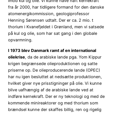
imod kul og olie. Vi kunne have haft kernekraft
fra år 2000, har tidligere formand for den danske
atomenergikommission, geologiprofessor
Henning Sørensen udtalt. Der er ca. 2 mio. t
thorium i Kvanefjeldet i Grønland, men vi satsede
på kul og olie, som har sat gang i den globale
opvarmning.
I 1973 blev Danmark ramt af en international
oliekrise
, da de arabiske lande pga. Yom Kippur
krigen begrænsede olieproduktionen og satte
priserne op. De olieproducerende lande (OPEC)
har nu igen besluttet at nedsætte produktionen,
hvilket giver nye prisstigninger på olie. Vi kunne
blive uafhængig af de arabiske lande ved at
indføre kernekraft. Der er ny teknologi og med de
kommende minireaktorer og med thorium som
brændsel kunne der skaffes billig, ren og rigelig