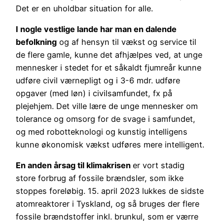
Det er en uholdbar situation for alle.
I nogle vestlige lande har man en dalende
befolkning
og af hensyn til vækst og service til
de flere gamle, kunne det afhjælpes ved, at unge
mennesker i stedet for et såkaldt fjumreår kunne
udføre civil værnepligt og i 3-6 mdr. udføre
opgaver (med løn) i civilsamfundet, fx på
plejehjem. Det ville lære de unge mennesker om
tolerance og omsorg for de svage i samfundet,
og med robotteknologi og kunstig intelligens
kunne økonomisk vækst udføres mere intelligent.
En anden årsag til klimakrisen
er vort stadig
store forbrug af fossile brændsler, som ikke
stoppes foreløbig. 15. april 2023 lukkes de sidste
atomreaktorer i Tyskland, og så bruges der flere
fossile brændstoffer inkl. brunkul, som er værre