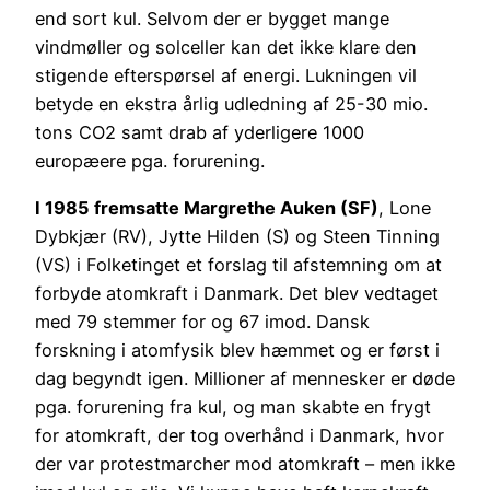
end sort kul. Selvom der er bygget mange
vindmøller og solceller kan det ikke klare den
stigende efterspørsel af energi. Lukningen vil
betyde en ekstra årlig udledning af 25-30 mio.
tons CO2 samt drab af yderligere 1000
europæere pga. forurening.
I 1985 fremsatte Margrethe Auken (SF)
, Lone
Dybkjær (RV), Jytte Hilden (S) og Steen Tinning
(VS) i Folketinget et forslag til afstemning om at
forbyde atomkraft i Danmark. Det blev vedtaget
med 79 stemmer for og 67 imod. Dansk
forskning i atomfysik blev hæmmet og er først i
dag begyndt igen. Millioner af mennesker er døde
pga. forurening fra kul, og man skabte en frygt
for atomkraft, der tog overhånd i Danmark, hvor
der var protestmarcher mod atomkraft – men ikke