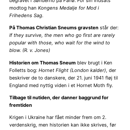
begravet i Sønderho på Fanø. For sin indsats
modtog han
Kongens Medalje for Mod i
Frihedens Sag
.
På Thomas Christian Sneums gravsten
står der:
If they survive, the men who go first are rarely
popular with those, who wait for the wind to
blow. (R. v. Jones)
Historien om Thomas Sneum
blev brugt i Ken
Folletts bog:
Hornet Flight (London kalder)
, der
beskriver de to danskere, der 21. juni 1941 fløj til
England med nyttig viden i et Hornet Moth fly.
Tilbage til nutiden, der danner baggrund for
fremtiden
Krigen i Ukraine har fået minder frem om 2.
verdenskrig, men historien kan ikke skrives, før