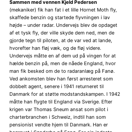
Sammen med vennen Kjeld Pedersen
(mekaniker) fik han fat i et lille Hornet Moth fly,
skaffede benzin og startede flyvningen i lav
højde – under radar. Undervejs blev de opdaget
af et tysk fly, der ville skyde dem ned, men de
gjorde tegn til piloten, at de var ved at lande,
hvorefter han fløj væk, og de fløj videre.
Undervejs måtte en af dem ud på vingen for at
hælde benzin på, men de nåede England, hvor
man fik besked om de to radaranlæg på Fanø.
Ved ankomsten blev han først arresteret som
dobbelt agent, senere i 1941 returneret til
Danmark for at støtte modstandskampen. I 1942
måtte han flygte til England via Sverige. Efter
krigen var Thomas Sneum ansat som pilot i
charterbranchen i Schweiz, indtil han som
pensionist vendte hjem til Danmark. Han er