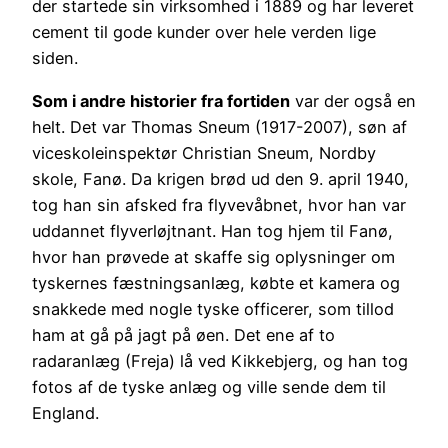
der startede sin virksomhed i 1889 og har leveret
cement til gode kunder over hele verden lige
siden.
Som i andre historier fra fortiden
var der også en
helt. Det var Thomas Sneum (1917-2007), søn af
viceskoleinspektør Christian Sneum, Nordby
skole, Fanø. Da krigen brød ud den 9. april 1940,
tog han sin afsked fra flyvevåbnet, hvor han var
uddannet flyverløjtnant. Han tog hjem til Fanø,
hvor han prøvede at skaffe sig oplysninger om
tyskernes fæstningsanlæg, købte et kamera og
snakkede med nogle tyske officerer, som tillod
ham at gå på jagt på øen. Det ene af to
radaranlæg (Freja) lå ved Kikkebjerg, og han tog
fotos af de tyske anlæg og ville sende dem til
England.