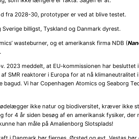
, som ikke længere er fakta. Sagen er at:
 fra 2028-30, prototyper er ved at blive testet.
 og Sverige billigst, Tyskland og Danmark dyrest.
ics’ wasteburner, og et amerikansk firma NDB (
Nan
.
ov. 2023 meddelt, at EU-kommissionen har besluttet i
 af SMR reaktorer i Europa for at nå klimaneutralite
kke bagud. Vi har Copenhagen Atomics og Seaborg Tech
 ødelægger ikke natur og biodiversitet, kræver ikke 
eg for 4 år siden besøg af en amerikansk fysiker, der
 kunne han måle på Amalienborg Slotsplads!
ft i Danmark bør fjernes. Ørsted og evt. Vestas bør 