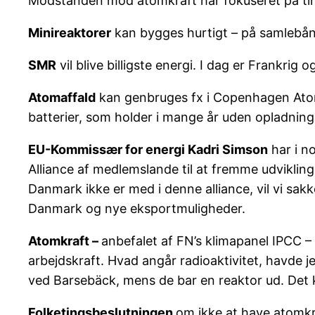
Modstanden mod atomkraft har fokuseret på ting
Minireaktorer
kan bygges hurtigt – på samlebånd
SMR
vil blive billigste energi. I dag er Frankrig
Atomaffald
kan genbruges fx i Copenhagen Atom
batterier, som holder i mange år uden opladning
EU-Kommissær for energi Kadri Simson
har i n
Alliance af medlemslande til at fremme udvikling
Danmark ikke er med i denne alliance, vil vi sa
Danmark og nye eksportmuligheder.
Atomkraft –
anbefalet af FN’s klimapanel IPCC –
arbejdskraft. Hvad angår radioaktivitet, havde j
ved Barsebäck, mens de bar en reaktor ud. Det
Folketingsbeslutningen
om ikke at have atomkra