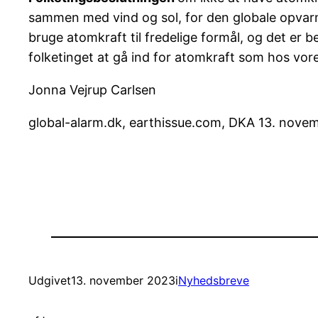
sammen med vind og sol, for den globale opvarm
bruge atomkraft til fredelige formål, og det er b
folketinget at gå ind for atomkraft som hos vor
Jonna Vejrup Carlsen
global-alarm.dk, earthissue.com, DKA 13. nove
Udgivet
13. november 2023
i
Nyhedsbreve