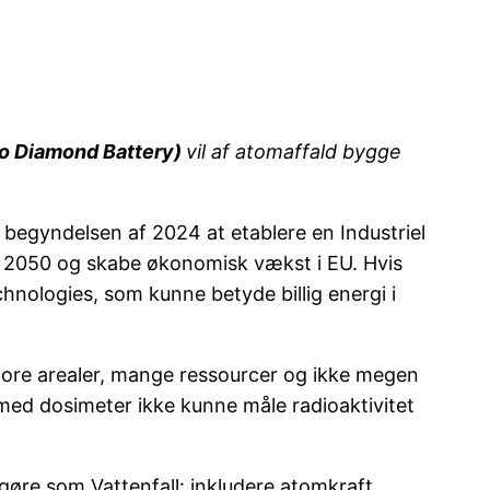
o Diamond Battery)
vil af atomaffald bygge
 begyndelsen af 2024 at etablere en Industriel
t i 2050 og skabe økonomisk vækst i EU. Hvis
nologies, som kunne betyde billig energi i
store arealer, mange ressourcer og ikke megen
 med dosimeter ikke kunne måle radioaktivitet
gøre som Vattenfall: inkludere atomkraft