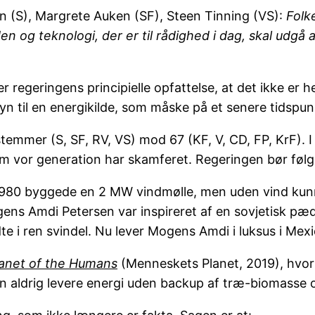
n (S), Margrete Auken (SF), Steen Tinning (VS):
Folk
 og teknologi, der er til rådighed i dag, skal udgå 
 er regeringens principielle opfattelse, at det ikke 
 til en energikilde, som måske på et senere tidspunk
mmer (S, SF, RV, VS) mod 67 (KF, V, CD, FP, KrF). I d
som vor generation har skamferet. Regeringen bør fø
 1980 byggede en 2 MW vindmølle, men uden vind kun
ens Amdi Petersen var inspireret af en sovjetisk p
e i ren svindel. Nu lever Mogens Amdi i luksus i Mexi
lanet of the Humans
(Menneskets Planet, 2019), hvor
an aldrig levere energi uden backup af træ-biomasse o