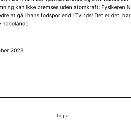
ning kan ikke bremses uden atomkraft. Fysikeren Ni
edre at gå i hans fodspor end i Tvinds! Det er det, hø
e nabolande.
mber 2023
Tags: