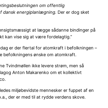
etingsbeslutningen om offentlig
af dansk energiplanlægning.
Der er dog sket
er hensigtsmæssigt at lægge sådanne bindinger på
t kan vise sig at være fordelagtig.”
ag er der flertal for atomkraft i befolkningen –
lge befolkningens ønske om atomkraft.
ne Tvindmøllen ikke levere strøm, men så
ædagog Anton Makarenko om et kollektivt
co.
ledes miljøbevidste mennesker er fuppet af en
.a., der er med til at rydde verdens skove.