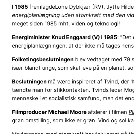
I 1985
fremlagdeLone Dybkjær (RV), Jytte Hilde
energiplanlægning uden atomkraft med den viden
meget siden 1985 mht. viden og teknologi!
Energiminister Knud Enggaard (V) i 1985
: ”Det
energiplanlægningen, at der ikke må tages hensyn
Folketingsbeslutningen
blev vedtaget med 79 ste
især blandt unge, som skal leve på en planet, 
Beslutningen
må være inspireret af Tvind, der
tændte man for stikkontakten. Tvinds leder Mog
menneske i et socialistisk samfund, men det endt
Filmproducer Michael Moore
afslører i filmen
P
grøn omstilling, som ikke er grøn. Vind og sol k