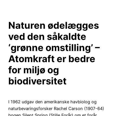
Spring
til
indhold
Naturen ødelægges
ved den såkaldte
‘grønne omstilling’ –
Atomkraft er bedre
for miljø og
biodiversitet
I 1962 udgav den amerikanske havbiolog og
naturbevaringsforsker Rachel Carson (1907-64)
bogen Silent Spring (Stille Forår) om et forår,