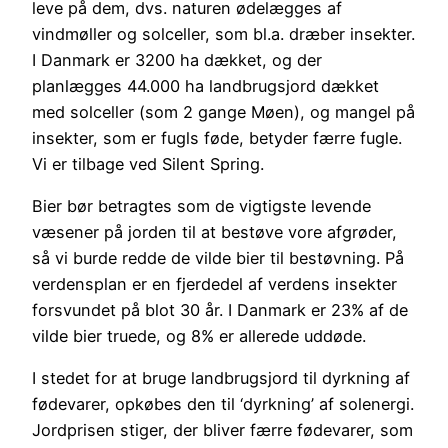
leve på dem, dvs. naturen ødelægges af
vindmøller og solceller, som bl.a. dræber insekter.
I Danmark er 3200 ha dækket, og der
planlægges 44.000 ha landbrugsjord dækket
med solceller (som 2 gange Møen), og mangel på
insekter, som er fugls føde, betyder færre fugle.
Vi er tilbage ved Silent Spring.
Bier bør betragtes som de vigtigste levende
væsener på jorden til at bestøve vore afgrøder,
så vi burde redde de vilde bier til bestøvning. På
verdensplan er en fjerdedel af verdens insekter
forsvundet på blot 30 år. I Danmark er 23% af de
vilde bier truede, og 8% er allerede uddøde.
I stedet for at bruge landbrugsjord til dyrkning af
fødevarer, opkøbes den til ‘dyrkning’ af solenergi.
Jordprisen stiger, der bliver færre fødevarer, som