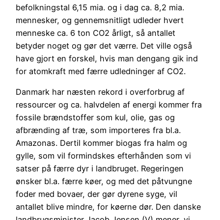
befolkningstal 6,15 mia. og i dag ca. 8,2 mia.
mennesker, og gennemsnitligt udleder hvert
menneske ca. 6 ton CO2 årligt, så antallet
betyder noget og gør det værre. Det ville også
have gjort en forskel, hvis man dengang gik ind
for atomkraft med færre udledninger af CO2.
Danmark har næsten rekord i overforbrug af
ressourcer og ca. halvdelen af energi kommer fra
fossile brændstoffer som kul, olie, gas og
afbrænding af træ, som importeres fra bl.a.
Amazonas. Dertil kommer biogas fra halm og
gylle, som vil formindskes efterhånden som vi
satser på færre dyr i landbruget. Regeringen
ønsker bl.a. færre køer, og med det påtvungne
foder med bovaer, der gør dyrene syge, vil
antallet blive mindre, for køerne dør. Den danske
landbrugsminister Jacob Jensen (V) mener, vi