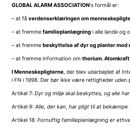
GLOBAL ALARM ASSOCIATION
‘s formål er:
– at få
verdenserklæringen om menneskepligt
– at fremme
familieplanlægning
i alle lande og
– at fremme
beskyttelse af dyr og planter mod
– at fremme information om
thorium. Atomkraf
I Menneskepligterne
, der blev udarbejdet af In
i FN i 1998. Der bør ikke være rettigheder uden pli
Artikel 7:
Dyr og miljø skal beskyttes, og alle ha
Artikel 9:
Alle, der kan, har pligt til at bekæm
Artikel 18:
Fornuftig familieplanlægning er ethve