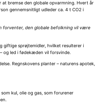
or at bremse den globale opvarmning. Hvert år
rson gennemsnitligt udleder ca. 4 t CO2 i
n forventer, den globale befolkning vil være
iftige sprøjtemidler, hvilket resulterer i
 og led i fødekæden vil forsvinde.
ddelse. Regnskovens planter – naturens apotek,
 som kul, olie og gas, som forurener
den.