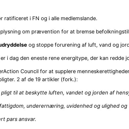
e
r ratificeret i FN og i alle medlemslande.
 oplysning om prævention for at bremse befolkningsti
 udryddelse
og stoppe forurening af luft, vand og jord
t
er i dag den eneste rene energitype, der kan redde jo
terAction Council for at supplere menneskerettigheder
gter. 2 af de 19 artikler (fork.):
r pligt til at beskytte luften, vandet og jorden af h
pe fattigdom, underernæring, uvidenhed og ulighed o
rt pars ansvar.