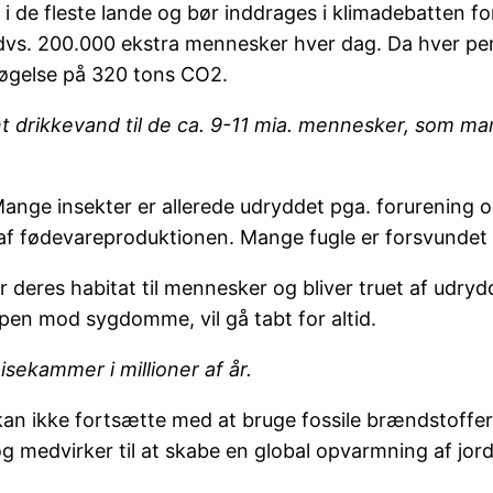
i de fleste lande og bør inddrages i klimadebatten f
, dvs. 200.000 ekstra mennesker hver dag. Da hver pe
orøgelse på 320 tons CO2.
nt drikkevand til de ca. 9-11 mia. mennesker, som ma
nge insekter er allerede udryddet pga. forurening og g
af fødevareproduktionen. Mange fugle er forsvundet –
 deres habitat til mennesker og bliver truet af udry
pen mod sygdomme, vil gå tabt for altid.
sekammer i millioner af år.
 kan ikke fortsætte med at bruge fossile brændstoffer
medvirker til at skabe en global opvarmning af jor